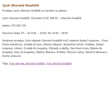
Jysk Uherské Hradiště
Prodejna Jysk Uherské Hradiště se nachází na adrese:
Jysk Uherské Hradiště, Východní 2132, 686 02 – Uherské Hradiště
telefon: 572 503 729
Otevírací doba: Po – So 9:00 – 19:00, Ne 10:00 – 18:00
Sortiment prodejny Jysk nábytek Uherské Hradiště tvoří zejména Sedací soupravy , Poste
Dveře interiérové, Svítidla do bytu, Dětský nábytek, Vestavěné skříně, Podlahy, Sedací
soupravy rohové, Zrcadla do koupelny, Obklady a dlažby, Sprchové kouty, Baterie do
koupelny, Vany do koupelny, Dlažba, Matrace, Květiny, Obývací stěny, Vánoční dekorace 
Dveře venkovní.
Tagy:
jysk nábytek uherské hradiště
,
jysk uherské hradiště