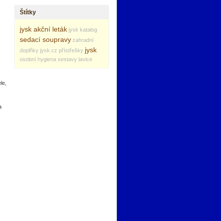
Štítky
jysk akční leták
jysk katalog
sedací soupravy
zahradní
jysk
doplňky
jysk.cz
přístřešky
osobní hygiena
sestavy
lavice
le,
a