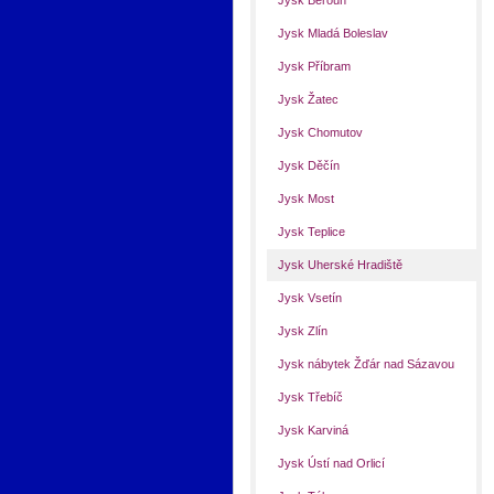
Jysk Beroun
Jysk Mladá Boleslav
Jysk Příbram
Jysk Žatec
Jysk Chomutov
Jysk Děčín
Jysk Most
Jysk Teplice
Jysk Uherské Hradiště
Jysk Vsetín
Jysk Zlín
Jysk nábytek Žďár nad Sázavou
Jysk Třebíč
Jysk Karviná
Jysk Ústí nad Orlicí