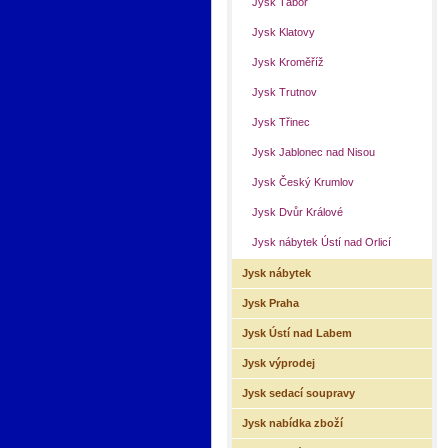
Jysk Tábor
Jysk Klatovy
Jysk Kroměříž
Jysk Trutnov
Jysk Třinec
Jysk Jablonec nad Nisou
Jysk Český Krumlov
Jysk Dvůr Králové
Jysk nábytek Ústí nad Orlicí
Jysk nábytek
Jysk Praha
Jysk Ústí nad Labem
Jysk výprodej
Jysk sedací soupravy
Jysk nabídka zboží