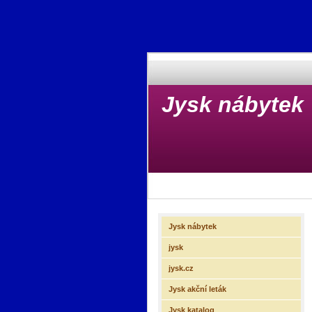
Jysk nábytek
Jysk nábytek
jysk
jysk.cz
Jysk akční leták
Jysk katalog