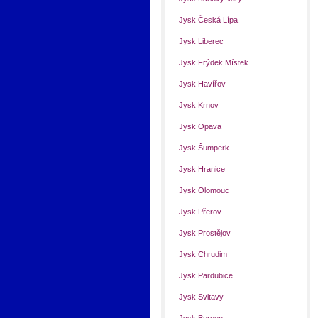
Jysk Česká Lípa
Jysk Liberec
Jysk Frýdek Místek
Jysk Havířov
Jysk Krnov
Jysk Opava
Jysk Šumperk
Jysk Hranice
Jysk Olomouc
Jysk Přerov
Jysk Prostějov
Jysk Chrudim
Jysk Pardubice
Jysk Svitavy