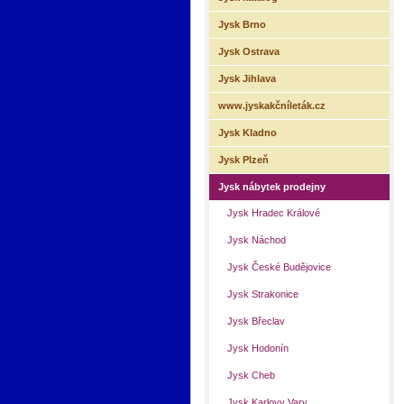
Jysk Brno
Jysk Ostrava
Jysk Jihlava
www.jyskakčníleták.cz
Jysk Kladno
Jysk Plzeň
Jysk nábytek prodejny
Jysk Hradec Králové
Jysk Náchod
Jysk České Budějovice
Jysk Strakonice
Jysk Břeclav
Jysk Hodonín
Jysk Cheb
Jysk Karlovy Vary