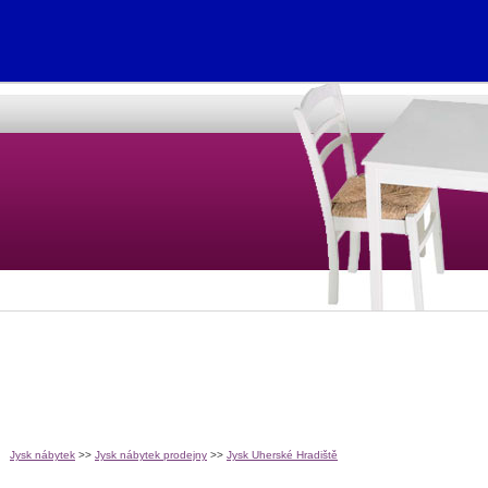
Jysk nábytek
>>
Jysk nábytek prodejny
>>
Jysk Uherské Hradiště