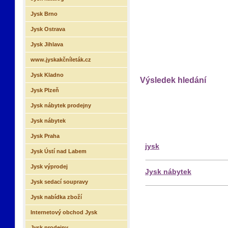
Jysk Brno
Jysk Ostrava
Jysk Jihlava
www.jyskakčníleták.cz
Jysk Kladno
Výsledek hledání
Jysk Plzeň
Jysk nábytek prodejny
Jysk nábytek
Jysk Praha
jysk
Jysk Ústí nad Labem
Jysk výprodej
Jysk nábytek
Jysk sedací soupravy
Jysk nabídka zboží
Internetový obchod Jysk
Jysk prodejny