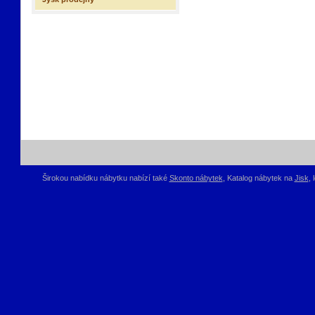
Širokou nabídku nábytku nabízí také
Skonto nábytek
, Katalog nábytek na
Jisk
,