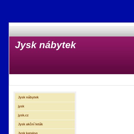
Jysk nábytek
Jysk nábytek
jysk
jysk.cz
Jysk akční leták
Jysk katalog