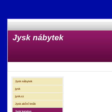
Jysk nábytek
Jysk nábytek
jysk
jysk.cz
Jysk akční leták
Jysk katalog