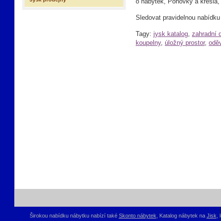
o nábytek, Pohovky a křesla,
Sledovat pravidelnou nabídku 
Tagy:
jysk katalog
,
zahradní 
koupelny
,
úložný prostor
,
odě
Širokou nabídku nábytku nabízí také
Skonto nábytek
, Katalog nábytek na
Jisk
,