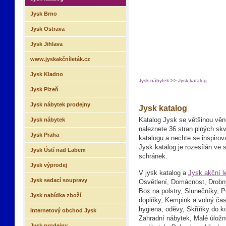
Jysk Brno
Jysk Ostrava
Jysk Jihlava
www.jyskakčníleták.cz
Jysk Kladno
Jysk nábytek
>>
Jysk katalog
Jysk Plzeň
Jysk nábytek prodejny
Jysk katalog
Jysk nábytek
Katalog Jysk se většinou věn
naleznete 36 stran plných sk
Jysk Praha
katalogu a nechte se inspirov
Jysk katalog je rozesílán ve 
Jysk Ústí nad Labem
schránek.
Jysk výprodej
V jysk katalog a
Jysk akční l
Jysk sedací soupravy
Osvětlení, Domácnost, Drobný 
Box na polstry, Slunečníky, 
Jysk nabídka zboží
doplňky, Kempink a volný čas
hygiena, oděvy, Skříňky do k
Internetový obchod Jysk
Zahradní nábytek, Malé úložn
Jysk prodejny