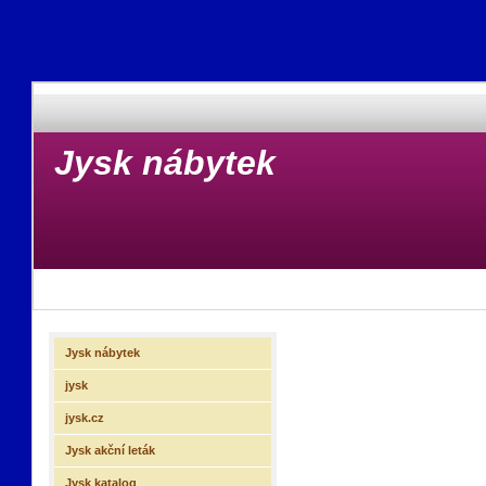
Jysk nábytek
Jysk nábytek
jysk
jysk.cz
Jysk akční leták
Jysk katalog