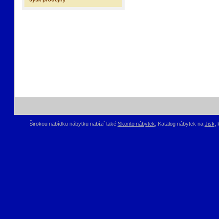
Širokou nabídku nábytku nabízí také
Skonto nábytek
, Katalog nábytek na
Jisk
,