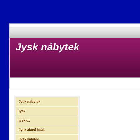
Jysk nábytek
Jysk nábytek
jysk
jysk.cz
Jysk akční leták
Jysk katalog