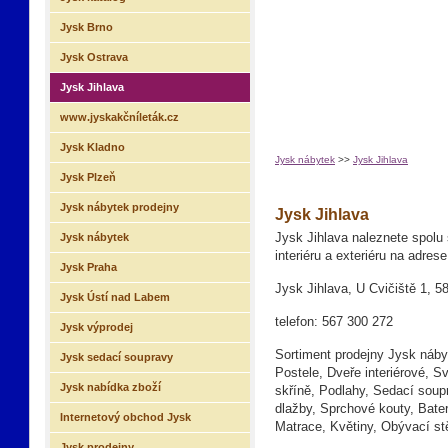
Jysk Brno
Jysk Ostrava
Jysk Jihlava
www.jyskakčníleták.cz
Jysk Kladno
Jysk nábytek
>>
Jysk Jihlava
Jysk Plzeň
Jysk nábytek prodejny
Jysk Jihlava
Jysk nábytek
Jysk Jihlava naleznete spolu
interiéru a exteriéru na adrese
Jysk Praha
Jysk Jihlava, U Cvičiště 1, 5
Jysk Ústí nad Labem
telefon: 567 300 272
Jysk výprodej
Sortiment prodejny Jysk náby
Jysk sedací soupravy
Postele, Dveře interiérové, S
Jysk nabídka zboží
skříně, Podlahy, Sedací soup
dlažby, Sprchové kouty, Bate
Internetový obchod Jysk
Matrace, Květiny, Obývací st
Jysk prodejny