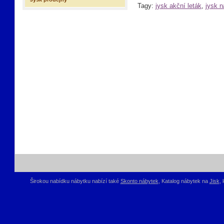
Tagy:
jysk akční leták
,
jysk n
Širokou nabídku nábytku nabízí také
Skonto nábytek
, Katalog nábytek na
Jisk
,