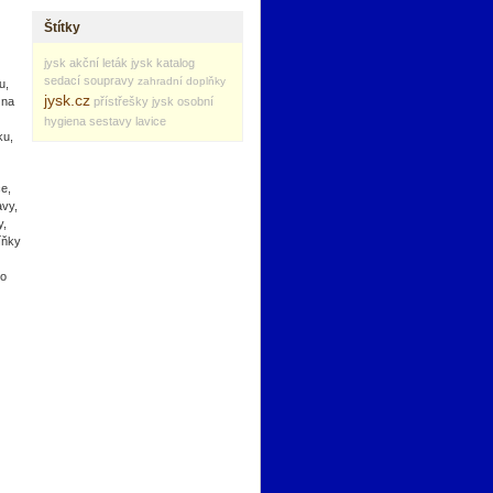
Štítky
jysk akční leták
jysk katalog
sedací soupravy
zahradní doplňky
u,
jysk.cz
přístřešky
jysk
osobní
 na
hygiena
sestavy
lavice
ku,
ce,
avy,
y,
íňky
ro