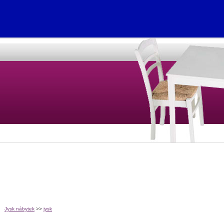
Jysk nábytek
>>
jysk