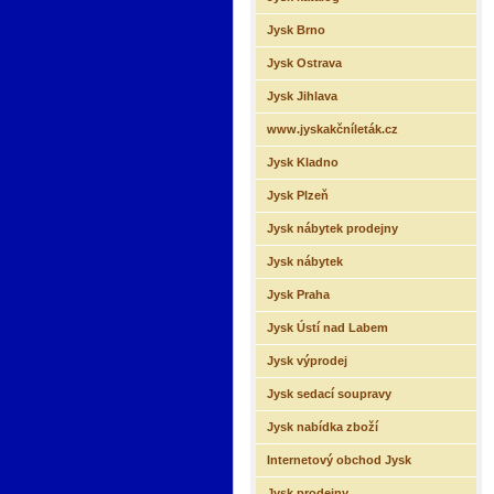
Jysk Brno
Jysk Ostrava
Jysk Jihlava
www.jyskakčníleták.cz
Jysk Kladno
Jysk Plzeň
Jysk nábytek prodejny
Jysk nábytek
Jysk Praha
Jysk Ústí nad Labem
Jysk výprodej
Jysk sedací soupravy
Jysk nabídka zboží
Internetový obchod Jysk
Jysk prodejny