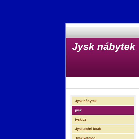
Jysk nábytek
Jysk nábytek
jysk
jysk.cz
Jysk akční leták
Jysk katalog