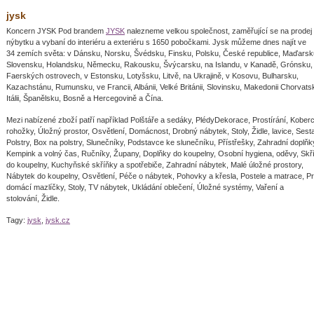
jysk
Koncern JYSK Pod brandem
JYSK
nalezneme velkou společnost, zaměřující se na prodej
nýbytku a vybaní do interiéru a exteriéru s 1650 pobočkami. Jysk můžeme dnes najít ve
34 zemích světa: v Dánsku, Norsku, Švédsku, Finsku, Polsku, České republice, Maďarsk
Slovensku, Holandsku, Německu, Rakousku, Švýcarsku, na Islandu, v Kanadě, Grónsku,
Faerských ostrovech, v Estonsku, Lotyšsku, Litvě, na Ukrajině, v Kosovu, Bulharsku,
Kazachstánu, Rumunsku, ve Francii, Albánii, Velké Británii, Slovinsku, Makedonii Chorvats
Itálii, Španělsku, Bosně a Hercegovině a Čína.
Mezi nabízené zboží patří například Polštáře a sedáky, PlédyDekorace, Prostírání, Kober
rohožky, Úložný prostor, Osvětlení, Domácnost, Drobný nábytek, Stoly, Židle, lavice, Sest
Polstry, Box na polstry, Slunečníky, Podstavce ke slunečníku, Přístřešky, Zahradní doplňk
Kempink a volný čas, Ručníky, Župany, Doplňky do koupelny, Osobní hygiena, oděvy, Skř
do koupelny, Kuchyňské skříňky a spotřebiče, Zahradní nábytek, Malé úložné prostory,
Nábytek do koupelny, Osvětlení, Péče o nábytek, Pohovky a křesla, Postele a matrace, P
domácí mazlíčky, Stoly, TV nábytek, Ukládání oblečení, Úložné systémy, Vaření a
stolování, Židle.
Tagy:
jysk
,
jysk.cz