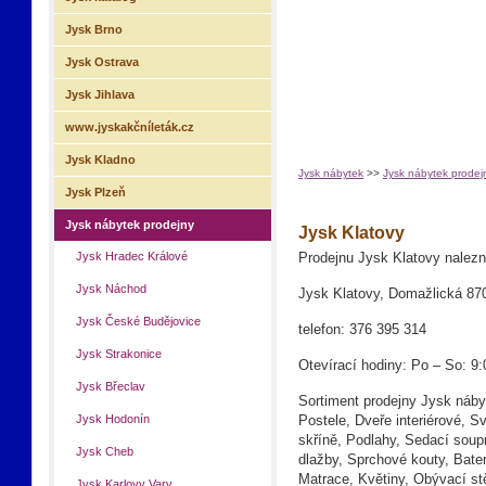
Jysk Brno
Jysk Ostrava
Jysk Jihlava
www.jyskakčníleták.cz
Jysk Kladno
Jysk nábytek
>>
Jysk nábytek prodej
Jysk Plzeň
Jysk nábytek prodejny
Jysk Klatovy
Jysk Hradec Králové
Prodejnu Jysk Klatovy nalezn
Jysk Náchod
Jysk Klatovy, Domažlická 870
Jysk České Budějovice
telefon: 376 395 314
Jysk Strakonice
Otevírací hodiny: Po – So: 9:
Jysk Břeclav
Sortiment prodejny Jysk náby
Jysk Hodonín
Postele, Dveře interiérové, S
skříně, Podlahy, Sedací soup
Jysk Cheb
dlažby, Sprchové kouty, Bate
Matrace, Květiny, Obývací st
Jysk Karlovy Vary