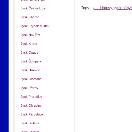
Tagy:
jysk klatovy
,
jysk nábyt
Jysk Česká Lípa
Jysk Liberec
Jysk Frýdek Místek
Jysk Havířov
Jysk Krnov
Jysk Opava
Jysk Šumperk
Jysk Hranice
Jysk Olomouc
Jysk Přerov
Jysk Prostějov
Jysk Chrudim
Jysk Pardubice
Jysk Svitavy