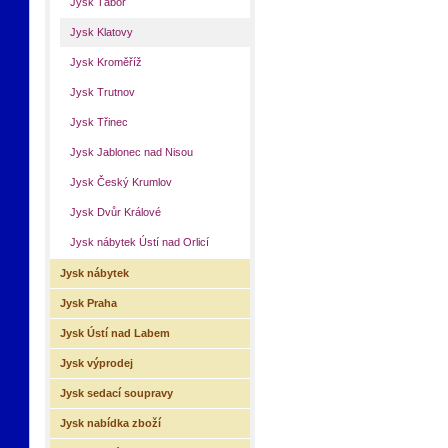
Jysk Tábor
Jysk Klatovy
Jysk Kroměříž
Jysk Trutnov
Jysk Třinec
Jysk Jablonec nad Nisou
Jysk Český Krumlov
Jysk Dvůr Králové
Jysk nábytek Ústí nad Orlicí
Jysk nábytek
Jysk Praha
Jysk Ústí nad Labem
Jysk výprodej
Jysk sedací soupravy
Jysk nabídka zboží