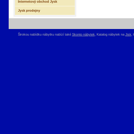
Internetový obchod Jysk
Jysk prodejny
Širokou nabídku nábytku nabízí také
Skonto nábytek
, Katalog nábytek na
Jisk
,