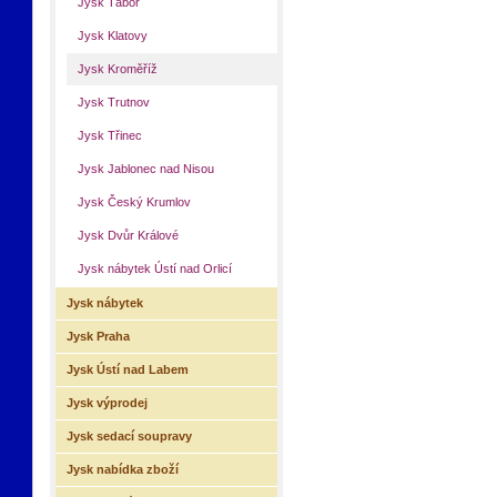
Jysk Tábor
Jysk Klatovy
Jysk Kroměříž
Jysk Trutnov
Jysk Třinec
Jysk Jablonec nad Nisou
Jysk Český Krumlov
Jysk Dvůr Králové
Jysk nábytek Ústí nad Orlicí
Jysk nábytek
Jysk Praha
Jysk Ústí nad Labem
Jysk výprodej
Jysk sedací soupravy
Jysk nabídka zboží