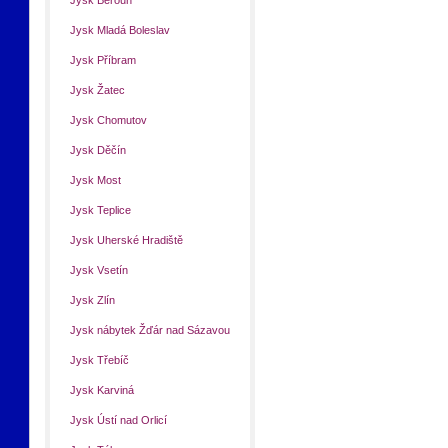
Jysk Beroun
Jysk Mladá Boleslav
Jysk Příbram
Jysk Žatec
Jysk Chomutov
Jysk Děčín
Jysk Most
Jysk Teplice
Jysk Uherské Hradiště
Jysk Vsetín
Jysk Zlín
Jysk nábytek Žďár nad Sázavou
Jysk Třebíč
Jysk Karviná
Jysk Ústí nad Orlicí