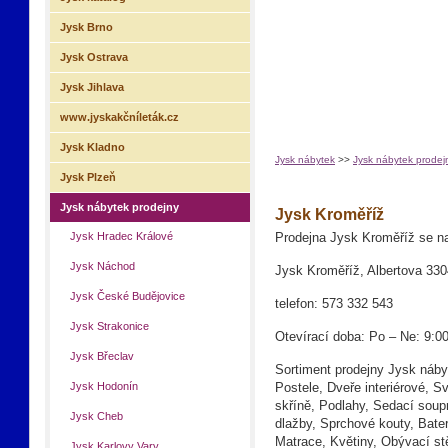
Jysk Brno
Jysk Ostrava
Jysk Jihlava
www.jyskakčníleták.cz
Jysk Kladno
Jysk nábytek
>>
Jysk nábytek prodej
Jysk Plzeň
Jysk nábytek prodejny
Jysk Kroměříž
Jysk Hradec Králové
Prodejna Jysk Kroměříž se n
Jysk Náchod
Jysk Kroměříž, Albertova 330
Jysk České Budějovice
telefon: 573 332 543
Jysk Strakonice
Otevírací doba: Po – Ne: 9:0
Jysk Břeclav
Sortiment prodejny Jysk náby
Jysk Hodonín
Postele, Dveře interiérové, S
skříně, Podlahy, Sedací soup
Jysk Cheb
dlažby, Sprchové kouty, Bate
Matrace, Květiny, Obývací st
Jysk Karlovy Vary