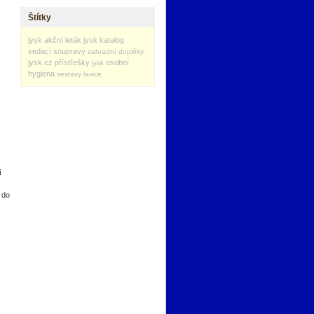
Štítky
jysk akční leták
jysk katalog
sedací soupravy
zahradní doplňky
jysk.cz
přístřešky
osobní
jysk
hygiena
sestavy
lavice
í
 do