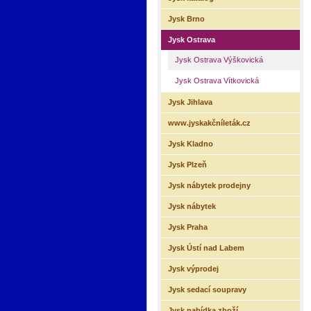
Jysk Brno
Jysk Ostrava
Jysk Ostrava Výškovická
Jysk Ostrava Vítkovická
Jysk Jihlava
www.jyskakčníleták.cz
Jysk Kladno
Jysk Plzeň
Jysk nábytek prodejny
Jysk nábytek
Jysk Praha
Jysk Ústí nad Labem
Jysk výprodej
Jysk sedací soupravy
Jysk nabídka zboží