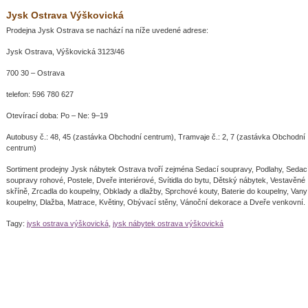
Jysk Ostrava Výškovická
Prodejna Jysk Ostrava se nachází na níže uvedené adrese:
Jysk Ostrava, Výškovická 3123/46
700 30 – Ostrava
telefon: 596 780 627
Otevírací doba: Po – Ne: 9–19
Autobusy č.: 48, 45 (zastávka Obchodní centrum), Tramvaje č.: 2, 7 (zastávka Obchodní
centrum)
Sortiment prodejny Jysk nábytek Ostrava tvoří zejména Sedací soupravy, Podlahy, Sedac
soupravy rohové, Postele, Dveře interiérové, Svítidla do bytu, Dětský nábytek, Vestavěné
skříně, Zrcadla do koupelny, Obklady a dlažby, Sprchové kouty, Baterie do koupelny, Vany
koupelny, Dlažba, Matrace, Květiny, Obývací stěny, Vánoční dekorace a Dveře venkovní.
Tagy:
jysk ostrava výškovická
,
jysk nábytek ostrava výškovická