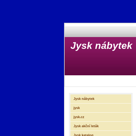
Jysk nábytek
Jysk nábytek
jysk
jysk.cz
Jysk akční leták
Jysk katalog