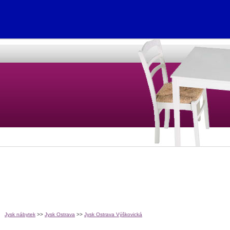
Jysk nábytek
>>
Jysk Ostrava
>>
Jysk Ostrava Výškovická