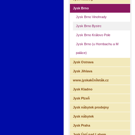
Jysk Brno
Jysk Brno Vinohrady
Jysk Brno Bystrc
Jysk Brno Královo Pole
Jysk Brno (u Hornbachu a M
paláce)
Jysk Ostrava
Jysk Jihlava
www.jyskakčníleták.cz
Jysk Kladno
Jysk Plzeň
Jysk nábytek prodejny
Jysk nábytek
Jysk Praha
Jysk Ústí nad Labem