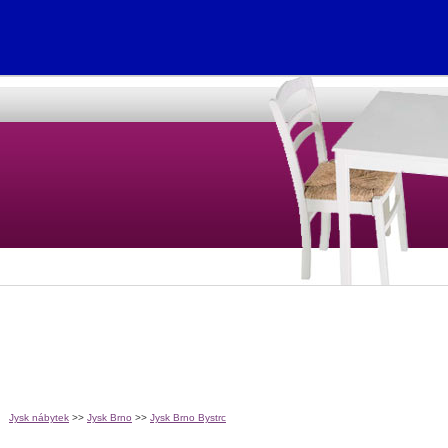
Jysk nábytek
>>
Jysk Brno
>>
Jysk Brno Bystrc