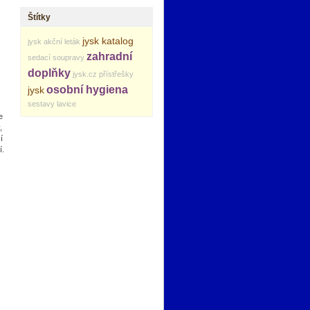
Štítky
jysk katalog
jysk akční leták
zahradní
sedací soupravy
doplňky
jysk.cz
přístřešky
osobní hygiena
jysk
sestavy
lavice
e
,
í
í.