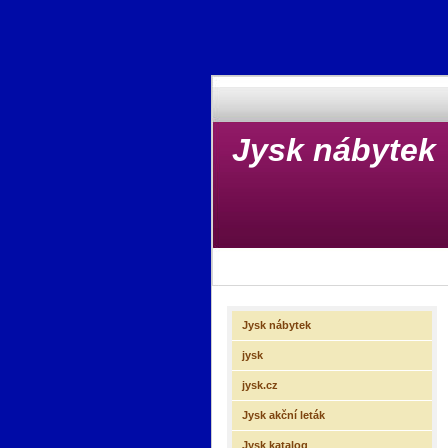
Jysk nábytek
Jysk nábytek
jysk
jysk.cz
Jysk akční leták
Jysk katalog