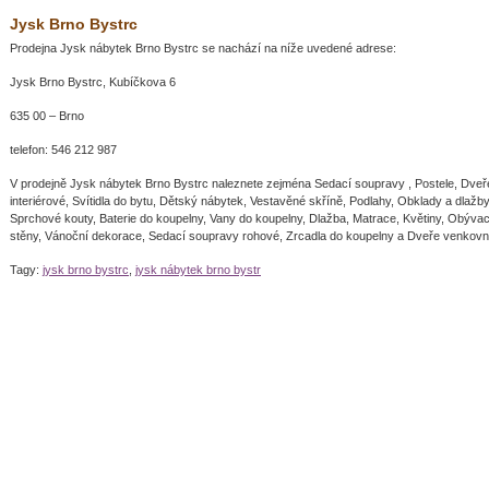
Jysk Brno Bystrc
Prodejna Jysk nábytek Brno Bystrc se nachází na níže uvedené adrese:
Jysk Brno Bystrc, Kubíčkova 6
635 00 – Brno
telefon: 546 212 987
V prodejně Jysk nábytek Brno Bystrc naleznete zejména Sedací soupravy , Postele, Dveř
interiérové, Svítidla do bytu, Dětský nábytek, Vestavěné skříně, Podlahy, Obklady a dlažby
Sprchové kouty, Baterie do koupelny, Vany do koupelny, Dlažba, Matrace, Květiny, Obývac
stěny, Vánoční dekorace, Sedací soupravy rohové, Zrcadla do koupelny a Dveře venkovn
Tagy:
jysk brno bystrc
,
jysk nábytek brno bystr