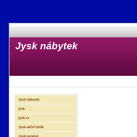
Jysk nábytek
Jysk nábytek
jysk
jysk.cz
Jysk akční leták
Jysk katalog