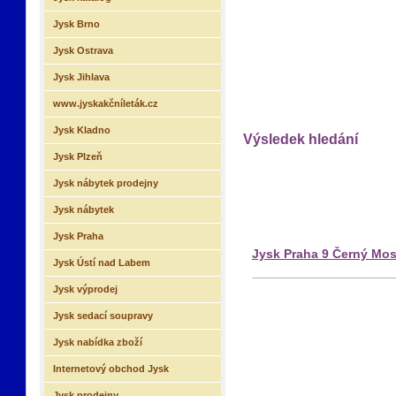
Jysk Brno
Jysk Ostrava
Jysk Jihlava
www.jyskakčníleták.cz
Jysk Kladno
Výsledek hledání
Jysk Plzeň
Jysk nábytek prodejny
Jysk nábytek
Jysk Praha
Jysk Praha 9 Černý Mos
Jysk Ústí nad Labem
Jysk výprodej
Jysk sedací soupravy
Jysk nabídka zboží
Internetový obchod Jysk
Jysk prodejny