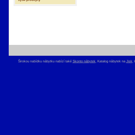
Širokou nabídku nábytku nabízí také
Skonto nábytek
, Katalog nábytek na
Jisk
,