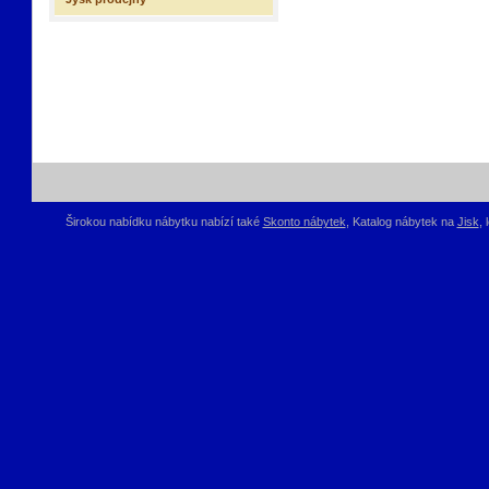
Širokou nabídku nábytku nabízí také
Skonto nábytek
, Katalog nábytek na
Jisk
,