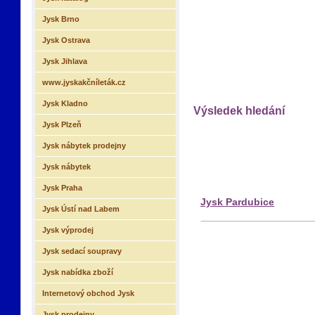
Jysk Brno
Jysk Ostrava
Jysk Jihlava
www.jyskakčníleták.cz
Jysk Kladno
Výsledek hledání
Jysk Plzeň
Jysk nábytek prodejny
Jysk nábytek
Jysk Praha
Jysk Pardubice
Jysk Ústí nad Labem
Jysk výprodej
Jysk sedací soupravy
Jysk nabídka zboží
Internetový obchod Jysk
Jysk prodejny