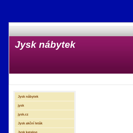
Jysk nábytek
Jysk nábytek
jysk
jysk.cz
Jysk akční leták
Jysk katalog