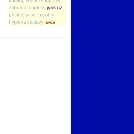
katalog
sedací soupravy
zahradní doplňky
jysk.cz
přístřešky
jysk
osobní
hygiena
sestavy
lavice