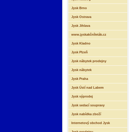
Jysk Brno
Jysk Ostrava
Jysk Jihlava
www.jyskakčníleták.cz
Jysk Kladno
Jysk Plzeň
Jysk nábytek prodejny
Jysk nábytek
Jysk Praha
Jysk Ústí nad Labem
Jysk výprodej
Jysk sedací soupravy
Jysk nabídka zboží
Internetový obchod Jysk
Jysk prodejny