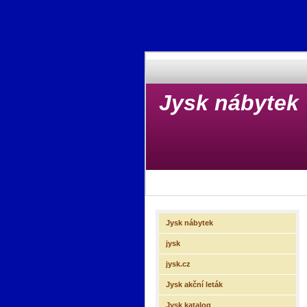
Jysk nábytek
Jysk nábytek
jysk
jysk.cz
Jysk akční leták
Jysk katalog