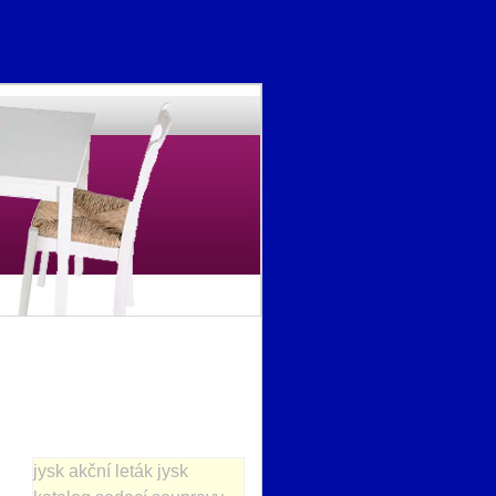
jysk akční leták
jysk