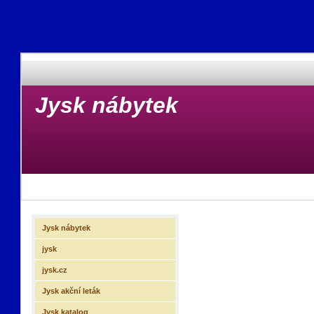
Jysk nábytek
Jysk nábytek
jysk
jysk.cz
Jysk akční leták
Jysk katalog