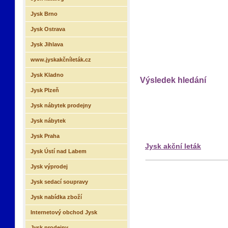
Jysk Brno
Jysk Ostrava
Jysk Jihlava
www.jyskakčníleták.cz
Jysk Kladno
Výsledek hledání
Jysk Plzeň
Jysk nábytek prodejny
Jysk nábytek
Jysk Praha
Jysk akční leták
Jysk Ústí nad Labem
Jysk výprodej
Jysk sedací soupravy
Jysk nabídka zboží
Internetový obchod Jysk
Jysk prodejny