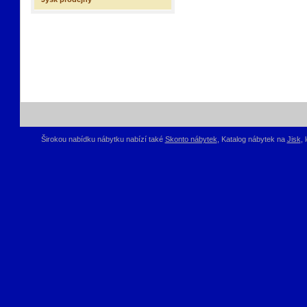
Širokou nabídku nábytku nabízí také
Skonto nábytek
, Katalog nábytek na
Jisk
,